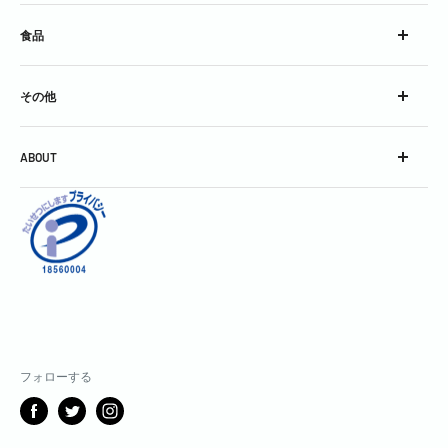
ウイスキー
食品
ブランデー
スピリッツ
チーズ
コンク
その他
加工食品
シロップ
グラス
スパークリングワイン
ABOUT
グッズ
スティル・ワイン
会社概要
酒精強化＆フレーバードワイン
利用規約
焼酎＆泡盛
お問い合わせ
中国銘酒
特定商取引に関する表記
日本酒
個人情報保護方針
割りもの・飾りもの・その他
返金ポリシー
製菓用
配送ポリシー
フォローする
サブスクリプションポリシー
メディアガイド