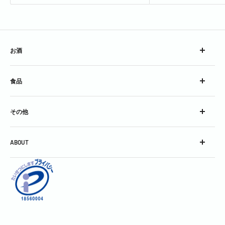
お酒
ウイスキー
食品
ブランデー
スピリッツ
チーズ
コンク
その他
加工食品
シロップ
グラス
スパークリングワイン
ABOUT
グッズ
スティル・ワイン
会社概要
酒精強化＆フレーバードワイン
利用規約
焼酎＆泡盛
お問い合わせ
中国銘酒
特定商取引に関する表記
日本酒
個人情報保護方針