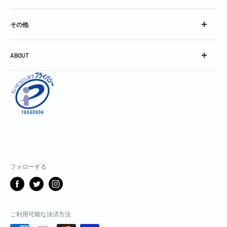
スピリッツ
チーズ
コンク
その他
加工食品
シロップ
グラス
スパークリングワイン
ABOUT
グッズ
スティル・ワイン
会社概要
酒精強化＆フレーバードワイン
利用規約
焼酎＆泡盛
お問い合わせ
中国銘酒
特定商取引に関する表記
日本酒
個人情報保護方針
割りもの・飾りもの・その他
返金ポリシー
製菓用
配送ポリシー
フォローする
サブスクリプションポリシー
メディアガイド
ご利用可能な決済方法