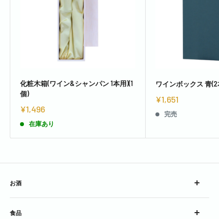
化粧木箱(ワイン&シャンパン 1本用)(1
ワインボックス 青(2本
個)
¥1,651
¥1,496
完売
在庫あり
お酒
ウイスキー
食品
ブランデー