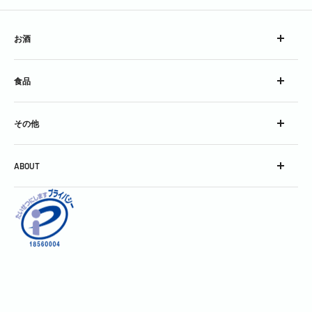
お酒
ウイスキー
食品
ブランデー
スピリッツ
チーズ
コンク
その他
加工食品
シロップ
グラス
スパークリングワイン
ABOUT
グッズ
スティル・ワイン
会社概要
酒精強化＆フレーバードワイン
利用規約
焼酎＆泡盛
お問い合わせ
中国銘酒
特定商取引に関する表記
日本酒
個人情報保護方針
割りもの・飾りもの・その他
返金ポリシー
製菓用