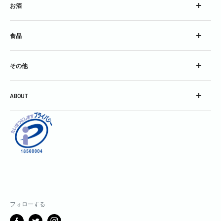
お酒
ウイスキー
食品
ブランデー
スピリッツ
チーズ
コンク
その他
加工食品
シロップ
グラス
スパークリングワイン
ABOUT
グッズ
スティル・ワイン
会社概要
酒精強化＆フレーバードワイン
利用規約
焼酎＆泡盛
お問い合わせ
中国銘酒
特定商取引に関する表記
日本酒
個人情報保護方針
割りもの・飾りもの・その他
返金ポリシー
製菓用
配送ポリシー
フォローする
サブスクリプションポリシー