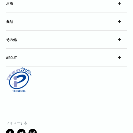
お酒
ウイスキー
食品
ブランデー
スピリッツ
チーズ
コンク
その他
加工食品
シロップ
グラス
スパークリングワイン
ABOUT
グッズ
スティル・ワイン
会社概要
酒精強化＆フレーバードワイン
利用規約
焼酎＆泡盛
お問い合わせ
中国銘酒
特定商取引に関する表記
日本酒
個人情報保護方針
割りもの・飾りもの・その他
返金ポリシー
製菓用
配送ポリシー
フォローする
サブスクリプションポリシー