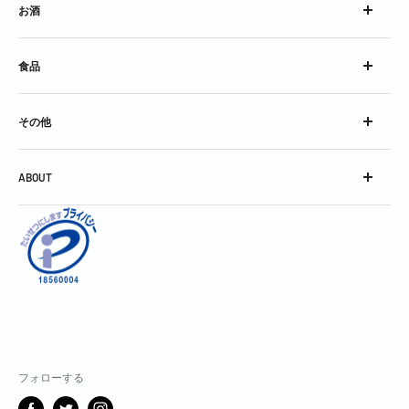
お酒
ウイスキー
食品
ブランデー
スピリッツ
チーズ
コンク
その他
加工食品
シロップ
グラス
スパークリングワイン
ABOUT
グッズ
スティル・ワイン
会社概要
酒精強化＆フレーバードワイン
利用規約
焼酎＆泡盛
お問い合わせ
中国銘酒
特定商取引に関する表記
日本酒
個人情報保護方針
割りもの・飾りもの・その他
返金ポリシー
製菓用
配送ポリシー
フォローする
サブスクリプションポリシー