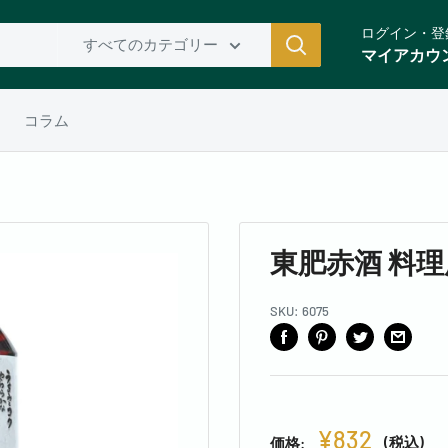
ログイン・登
すべてのカテゴリー
マイアカウ
コラム
東肥赤酒 料理
SKU:
6075
¥832
(税込)
価格: