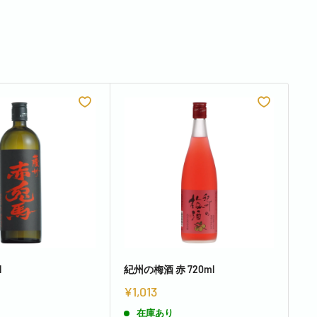
l
紀州の梅酒 赤 720ml
赤魔
¥1,013
¥2
在庫あり