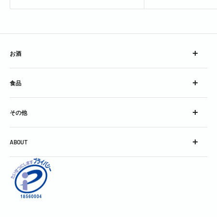
お酒
ウイスキー
食品
ブランデー
スピリッツ
チーズ
コンク
その他
加工食品
シロップ
グラス
スパークリングワイン
ABOUT
グッズ
スティル・ワイン
会社概要
酒精強化＆フレーバードワイン
利用規約
焼酎＆泡盛
お問い合わせ
中国銘酒
特定商取引に関する表記
日本酒
個人情報保護方針