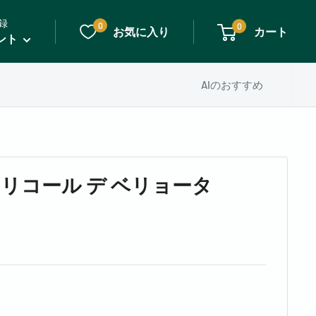
録
0
0
お気に入り
カート
ント
AIのおすすめ
リコール デ ベリョータ