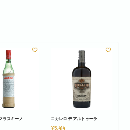
 マラスキーノ
コカレロ デ アルトゥーラ
デ
¥5,414
¥2