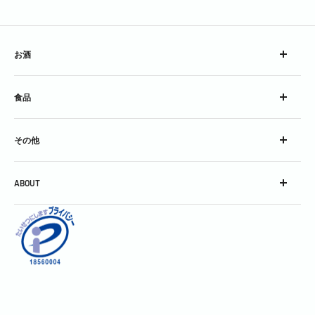
お酒
ウイスキー
食品
ブランデー
スピリッツ
チーズ
コンク
その他
加工食品
シロップ
グラス
スパークリングワイン
ABOUT
グッズ
スティル・ワイン
会社概要
酒精強化＆フレーバードワイン
利用規約
焼酎＆泡盛
お問い合わせ
中国銘酒
特定商取引に関する表記
日本酒
個人情報保護方針
割りもの・飾りもの・その他
返金ポリシー