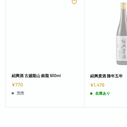
紹興酒 古越龍山 銀龍 600ml
紹興貴酒 陳年五年
¥770
¥1,476
完売
在庫あり