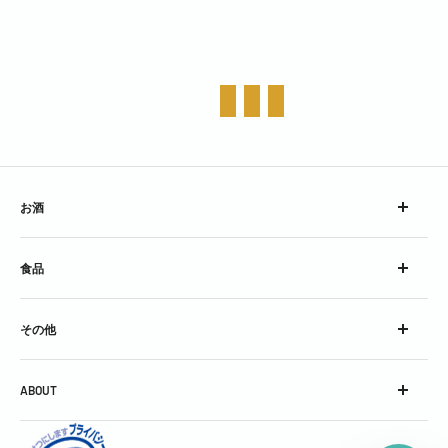
お酒
ウイスキー
食品
ブランデー
スピリッツ
チーズ
コンク
その他
加工食品
シロップ
グラス
スパークリングワイン
ABOUT
グッズ
スティル・ワイン
会社概要
酒精強化＆フレーバードワイン