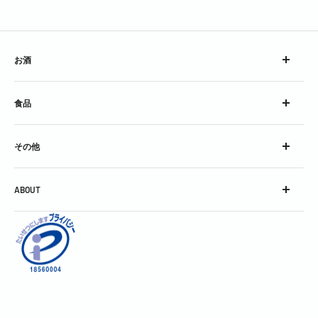
お酒
ウイスキー
食品
ブランデー
スピリッツ
チーズ
コンク
その他
加工食品
シロップ
グラス
スパークリングワイン
ABOUT
グッズ
スティル・ワイン
会社概要
酒精強化＆フレーバードワイン
利用規約
焼酎＆泡盛
お問い合わせ
中国銘酒
特定商取引に関する表記
日本酒
個人情報保護方針
割りもの・飾りもの・その他