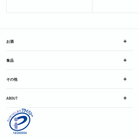
お酒
ウイスキー
食品
ブランデー
スピリッツ
チーズ
コンク
その他
加工食品
シロップ
グラス
スパークリングワイン
ABOUT
グッズ
スティル・ワイン
会社概要
酒精強化＆フレーバードワイン
利用規約
焼酎＆泡盛
お問い合わせ
中国銘酒
特定商取引に関する表記