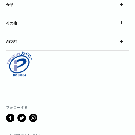
食品
ブランデー
スピリッツ
チーズ
コンク
その他
加工食品
シロップ
グラス
スパークリングワイン
ABOUT
グッズ
スティル・ワイン
会社概要
酒精強化＆フレーバードワイン
利用規約
焼酎＆泡盛
お問い合わせ
中国銘酒
特定商取引に関する表記
日本酒
個人情報保護方針
割りもの・飾りもの・その他
返金ポリシー
製菓用
配送ポリシー
フォローする
サブスクリプションポリシー
メディアガイド