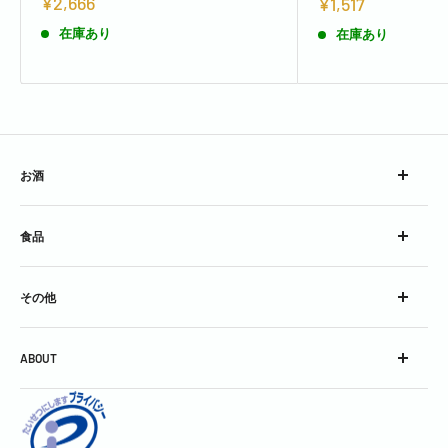
¥2,666
¥1,517
在庫あり
在庫あり
お酒
ウイスキー
食品
ブランデー
スピリッツ
チーズ
コンク
その他
加工食品
シロップ
グラス
スパークリングワイン
ABOUT
グッズ
スティル・ワイン
会社概要
酒精強化＆フレーバードワイン
利用規約
焼酎＆泡盛